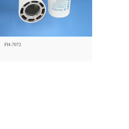
FH-7072
LF NO.：
FH-7072
CROSS REFERENCE：
1103452C2
DONALDSON：
P162205
FLEETGUARD：
HF35003
LARGEST OD：
127
(mm）
OVERALL HEIGHT：
226
(mm）
THREAD SIZE：
3"-8UNF