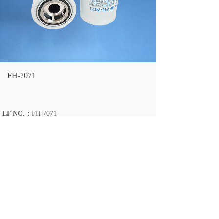
FH-7071
LF NO.：
FH-7071
CROSS REFERENCE：
1556992 5112280563
92474 54609 4208237
DONALDSON：
P174675
FLEETGUARD：
HF28996
LARGEST OD：
98.5/95
(mm）
OVERALL HEIGHT：
154
(mm）
THREAD SIZE：
2"-16UN