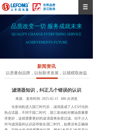
品质改变一切 服务成就未来
QUALITY CHANGE EVERYTHING SERVICE
ACHIEVEMENTS FUTURE
新闻资讯
以质量创品牌，以创新求发展，以规模取效益
滤清器知识，纠正几个错误的认识
来源:
发布时间:
2025-02-15
686
次浏览
当发动机进入国三时代后，滤清器成了人们讨论的
热点话题，不同于国二时代，国三发动机对燃油质量要
求更好，这就需要更好的滤清器将杂质过滤。但不少人
对与滤清器的认识还停留在国二时代，如果没有正确保