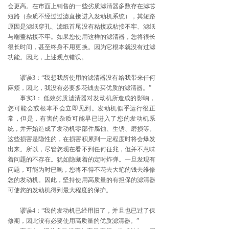
会更高。在市面上销售的一些劣质滤清器多数存在滤芯
短路（杂质不经过过滤直接进入发动机系统），其短路
原因是滤纸穿孔、滤纸首尾没有粘接或粘接不牢、滤纸
与端盖粘接不牢。如果您使用这样的滤清器，您将很长
很长时间，甚至终身不用更换。因为它根本就没有过滤
功能。因此，上述观点错误。
谬误3：“我想我所使用的滤清器没有给我带来任何
麻烦，因此，我没有必要多花钱去买优质的滤清器。”
事实3： 低效劣质滤清器对发动机所造成的影响，
您可能会或根本不会立即见到。发动机似乎运行很正
常，但是，有害的杂质可能早已进入了您的发动机系
统，并开始造成了发动机零部件腐蚀、生锈、磨损等。
这些损害是隐性的，在损害积累到一定程度时将会爆发
出来。所以，尽管您现在看不到任何征兆，但并不意味
着问题的不存在。犹如隐藏着的定时炸弹。一旦发现有
问题，可能为时已晚，您将不得不花去大笔的钱去维修
您的发动机。因此，坚持使用高质量的有担保的滤清器
可使您的发动机得到最大程度的保护。
谬误4：“我的发动机已经用旧了，并且也已过了保
修期，因此没有必要使用高质量的优质滤清器。”