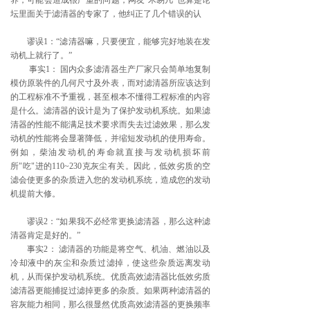
养，可能会造成很严重的问题，网友“木易凡”也算是论
坛里面关于滤清器的专家了，他纠正了几个错误的认
谬误1：“滤清器嘛，只要便宜，能够完好地装在发
动机上就行了。”
事实1： 国内众多滤清器生产厂家只会简单地复制
模仿原装件的几何尺寸及外表，而对滤清器所应该达到
的工程标准不予重视，甚至根本不懂得工程标准的内容
是什么。滤清器的设计是为了保护发动机系统。如果滤
清器的性能不能满足技术要求而失去过滤效果，那么发
动机的性能将会显著降低，并缩短发动机的使用寿命。
例如，柴油发动机的寿命就直接与发动机损坏前
所"吃"进的110~230克灰尘有关。因此，低效劣质的空
滤会使更多的杂质进入您的发动机系统，造成您的发动
机提前大修。
谬误2：“如果我不必经常更换滤清器，那么这种滤
清器肯定是好的。”
事实2： 滤清器的功能是将空气、机油、燃油以及
冷却液中的灰尘和杂质过滤掉，使这些杂质远离发动
机，从而保护发动机系统。优质高效滤清器比低效劣质
滤清器更能捕捉过滤掉更多的杂质。如果两种滤清器的
容灰能力相同，那么很显然优质高效滤清器的更换频率