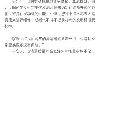
事实4： 旧的发动机更加容易磨损、造成拉缸。因
此，旧的发动机需要优质滤清器来稳定住逐渐升级的磨
损，维持住发动机的性能。否则，您将不得不花去大笔
费用来进行维修，或者您不得不提前将您的发动机报废
扔掉。
谬误5：“我所购买的滤清器质量差一点，但是我经
常更换应该没有问题。”
事实5： 滤清器质量的高低好坏的衡量指标不仅仅
是过滤的寿命，更为重要的是滤清器的过滤效率。优质
滤清器应该是高的过滤效率与较长使用寿命。所以正牌
滤清器生产厂家在设计滤清器时要充分考虑滤清器各项
性能指标。市场上销售的众多滤清器都是原装件的简单
复制与模仿，其性能大多达不到发动机生产厂家的技术
工程标准规范的要求。
经过对市场的杂牌滤清器进行解剖、分析和试验，
其结果令人震惊：内部滤芯的首尾折粘接处或滤纸与端
盖粘接处均存在严重泄露、短路。如果您购买使用这种
没有过滤功能的滤清器，即便是经常更换也是无法有效
地保护您的发动机的。
● 总结