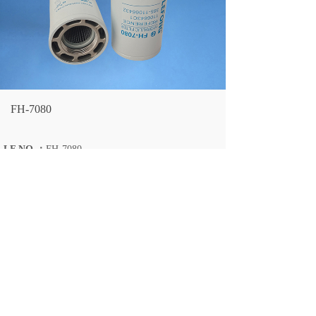
FH-7080
LF NO.：
FH-7080
CROSS REFERENCE：
1106643C1 385-11066432
LARGEST OD：
127/19
OVERALL HEIGHT：
311
THREAD SIZE：
3"-NPTF
上一个：
FH-7083
下一个：
FH-7077