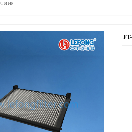
FT-61140
FT-