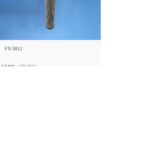
FY-5812
LF NO.：
FY-5812
OEM NO.：
2659598575
OVERALL OD：
98
OVERALL ID：
41/39.5
OVERALL HEIGHT：
713
Donaldson：
P174250
上一个：
FY-5815
下一个：
FY-5811