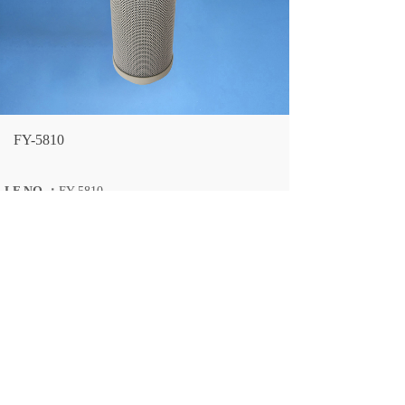
FY-5810
LF NO.：
FY-5810
OEM NO.：
56037097
ENGINE：
HY29052
OVERALL OD：
79/61
OVERALL ID：
50/51.5
OVERALL HEIGHT：
228
上一个：
FY-5811
下一个：
FY-5809