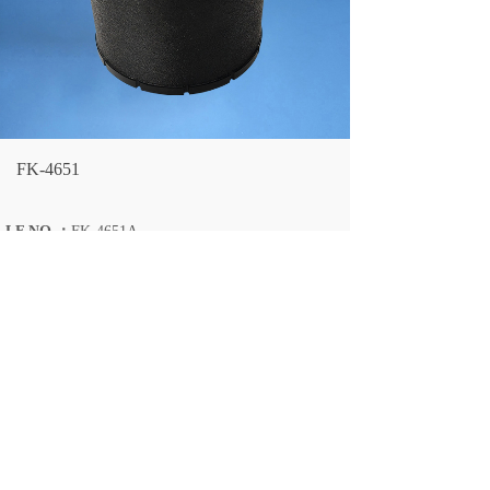
FK-4651
LF NO.：
FK-4651A
OEM NO.：
C065003
OVERALL OD：
165
OVERALL ID：
127/57
OVERALL HEIGHT：
162
Fleetguard：
AH 8925
上一个：
无