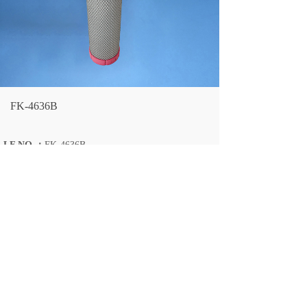
FK-4636B
LF NO.：
FK-4636B
OVERALL OD：
126
OVERALL ID：
107
OVERALL HEIGHT：
525
上一个：
FK-4639A
下一个：
FK-4636A