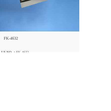
FK-4632
LF NO.：
FK-4632
OEM NO.：
PA3945 AT16077
OVERALL OD：
长435
OVERALL ID
：
宽215
OVERALL HEIGHT：
厚65
Donaldson：
P533788
Fleetguard：
AF55781