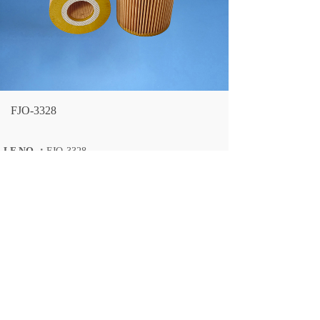
FJO-3328
LF NO.：
FJO-3328
CROSS REFERENCE：
HU 821 X
LARGEST OD：
71/31
OVERALL HEIGHT：
95
Fleetguard：
LF16231
上一个：
FJO-3330
下一个：
FJO-3325