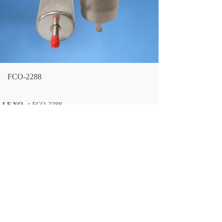
FCO-2288
LF NO.：
FCO-2288
CROSS REFERENCE：
5256205 55199032
7348032
ENGINE：
SN40718
LARGEST OD：
55/14/11
OVERALL HEIGHT：
140/77
上一个：
FCO-2289
下一个：
FCO-2287