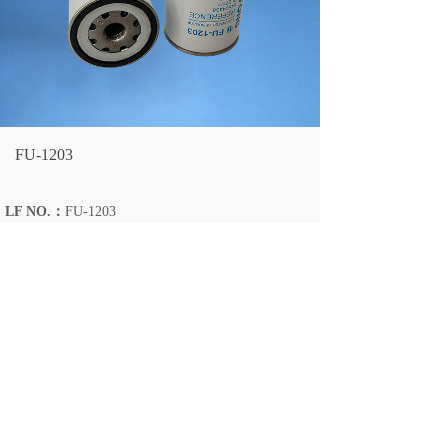
FU-1203
LF NO.：
FU-1203
CROSS REFERENCE：
PL271/1
ENGINE：
04504438
VEHICLE：
带螺帽
LARGEST OD：
110(mm）
OVERALL HEIGHT：
201(mm）
THREAD SIZE：
1"-14
GASKET OD*ID*H：
M12*1.5