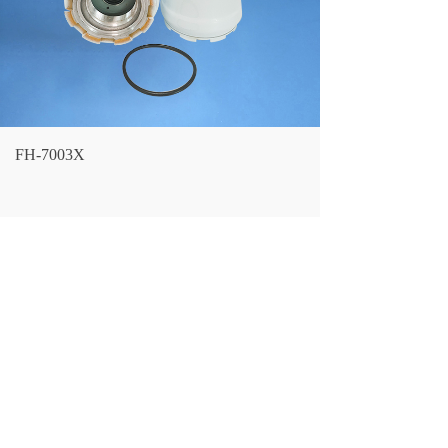
FH-7003X
LF NO.：
FH-7003X
CROSS REFERENCE：
418-18-34160
DONALDSON：
P502622
SANTIAN：
ST31005
ENGINE：
WA200-5
LARGEST OD：
88
(mm）
OVERALL HEIGHT：
153
(mm）
THREAD SIZE：
M45*1.5