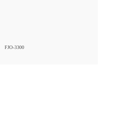
FJO-3300
LF NO.：
FJO-3300
DONALDSON：
P502597
FLEETGUARD：
LF17501
LARGEST OD：
68
(mm）
OVERALL HEIGHT：
17
(mm）
THREAD SIZE：
157
上一个：
FJ-3018A
下一个：
FJO-3296