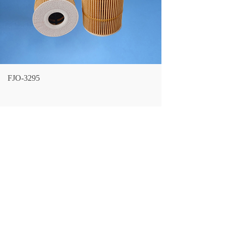
FJO-3295
LF NO.：
FJO-3295
CROSS REFERENCE：
26325-52003 OE11001
ENGINE：
HD 35
HD 500
HD 65
HD 65
LARGEST OD：
83
(mm）
OVERALL HEIGHT：
29(mm）
THREAD SIZE：
129