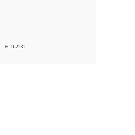
FCO-2281
LF NO.：
FCO-2281
CROSS REFERENCE：
SN80127
LARGEST OD：
67/61
(mm）
OVERALL HEIGHT：
19
(mm）
THREAD SIZE：
137
上一个：
FCO-2284
下一个：
FCO-2280