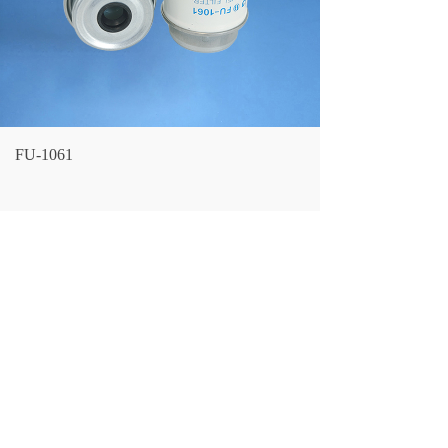
FU-1061
LF NO.：
FU-1061
CROSS REFERENCE：
151-2409
FLEETGUARD：
FS19813 FS19612
SANTIAN：
CX2131
LARGEST OD：
84(MM)
OVERALL HEIGHT：
128/ 111(MM)
上一个：
FU-1076S