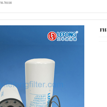
FH-7011H
FH