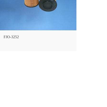
FJO-3252
LF NO.：
FJO-3252
CROSS REFERENCE：
TP1000491060
1000491060
ENGINE：
配用圈92*4
VEHICLE：
潍柴WP2.3N解放J6虎V WP3N
LARGEST OD：
80/28.5（MM）
OVERALL HEIGHT：
18（MM）
THREAD SIZE：
178/149