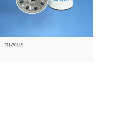
FH-7011S
LF NO.：
FH-7011S
CROSS REFERENCE：
144-0832
DONALDSON：
P167162
SAKURA：
HF6777
LARGEST OD：
126/122(MM)
OVERALL HEIGHT：
171/168
(MM)
THREAD SIZE：
1.1/2"-16