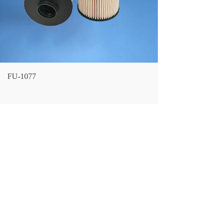
FU-1077
LF NO.：
FU-1077
CROSS REFERENCE：
5264870
FLEETGUARD：
FS19925
SANTIAN：
ST20026
LARGEST OD：
81（MM）
OVERALL HEIGHT：
21.5-27（MM）
THREAD SIZE：
126（MM）