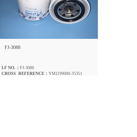
FJ-3088
LF NO.：
FJ-3088
CROSS REFERENCE：
YM1199000-35351
ENGINE:
R60-5 R55-3/5 PC50 ZAX55
VOLVO:55
LARGEST OD:
81(MM)
OVERALL HEIGHT:
78/76(MM)
THREAD:
M20X1.5(MM)