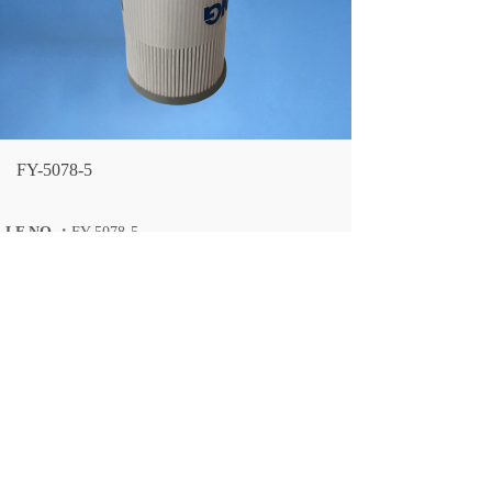
FY-5078-5
LF NO.：
FY-5078-5
OEM NO.：
7295093
ENGINE：
FY-5078-4单节/不带密封圈
OVERALL OD：
83
OVERALL ID：
42
OVERALL HEIGHT：
156
上一个：
FY-5572