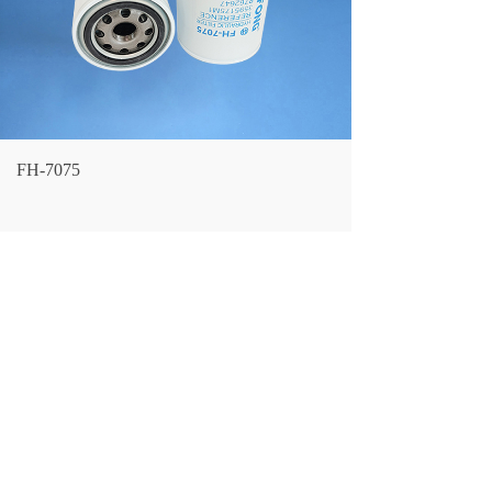
FH-7075
LF NO.：
FH-7075
CROSS REFERENCE：
3595175M1
DONALDSON：
P552476 P762647
FLEETGUARD：
HF28812
LARGEST OD：
96
(mm）
OVERALL HEIGHT：
146
(mm）
THREAD SIZE：
M24×2