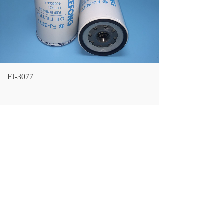
FJ-3077
LF NO.：
FJ-3077
CROSS REFERENCE：
466634-3 610800070015
VG1540070007 WB218A
DONALDSON:
P553191
FLEETGUARD:
LF3321
VEHICLE：
DEILONGAUMANNEWDAWEI
LARGEST OD:
112(MM)
OVERALL HEIGHT:
262/259(MM)
THREAD:
1.1/8"-16(MM)